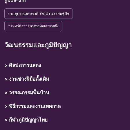
ภูมิประเทศ
กรมอุทยานแห่งชาติ สัตว์ป่า และพันธุ์พืช
กรมทรัพยากรทางทะเลและชายฝั่ง
วัฒนธรรมและภูมิปัญญา
> ศิลปะการแสดง
> งานช่างฝีมือดั้งเดิม
> วรรณกรรมพื้นบ้าน
> พิธีกรรมและงานเทศกาล
> กีฬาภูมิปัญญาไทย