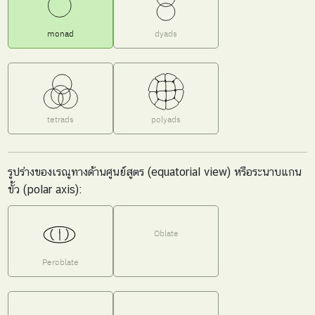
monad
dyads
tetrads
polyads
รูปร่างของเรณูทางด้านศูนย์สูตร (equatorial view) หรือระนาบแกน
ขั้ว (polar axis):
Oblate
Peroblate