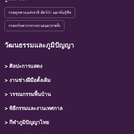
กรมอุทยานแห่งชาติ สัตว์ป่า และพันธุ์พืช
กรมทรัพยากรทางทะเลและชายฝั่ง
วัฒนธรรมและภูมิปัญญา
> ศิลปะการแสดง
> งานช่างฝีมือดั้งเดิม
> วรรณกรรมพื้นบ้าน
> พิธีกรรมและงานเทศกาล
> กีฬาภูมิปัญญาไทย