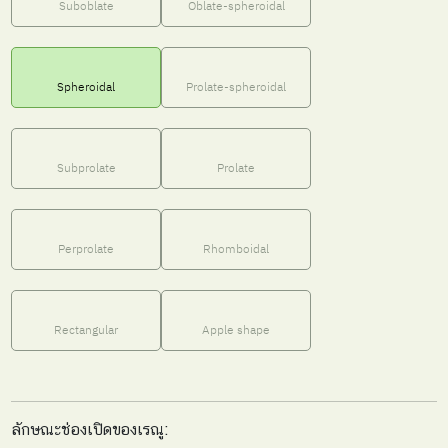
Suboblate
Oblate-spheroidal
Spheroidal
Prolate-spheroidal
Subprolate
Prolate
Perprolate
Rhomboidal
Rectangular
Apple shape
ลักษณะช่องเปิดของเรณู: