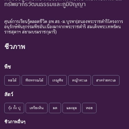
ทรัพยากรวัฒนธรรมและภูมิปัญญา
ศูนย์การเรียนรู้ตลอดชีวิต อพ.สธ.-ม.บูรพา(สนองพระราชดำริโครงการ
อนุรักษ์พันธุกรรมพืชอันเนื่องมาจากพระราชดำริ สมเด็จพระเทพรัตน
ราชสุดาฯ สยามบรมราชกุมารี)
ชีวภาพ
พืช
ผลไม้
พืชพรรณไม้
เรณูพืช
หญ้าทะเล
สาหร่ายทะเล
สัตว์
กุ้ง กั้ง ปู
เพรียงหิน
มด
แมงมุม
หอย
ชีวภาพอื่นๆ