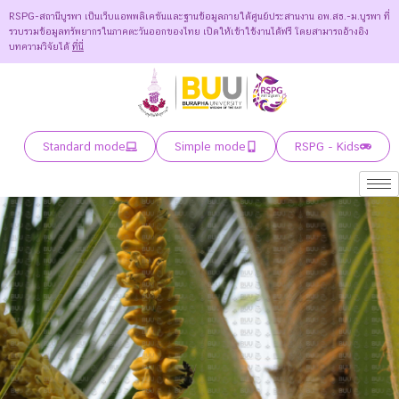
RSPG-สถานีบูรพา เป็นเว็บแอพพลิเคชันและฐานข้อมูลภายใต้ศูนย์ประสานงาน อพ.สธ.-ม.บูรพา ที่
รวบรวมข้อมูลทรัพยากรในภาคตะวันออกของไทย เปิดให้เข้าใช้งานได้ฟรี โดยสามารถอ้างอิง
บทความวิจัยได้
ที่นี่
Standard mode
Simple mode
RSPG - Kids