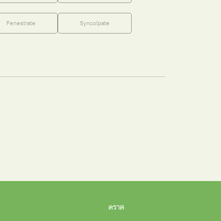
Fenestrate
Syncolpate
ตราด