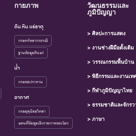
กายภาพ
วัฒนธรรมและ
ภูมิปัญญา
ดิน หิน แร่ธาตุ
> ศิลปะการแสดง
กรมทรัพยากรธรณี
> งานช่างฝีมือดั้งเดิม
ฐานข้อมูลหินแร่
> วรรณกรรมพื้นบ้าน
น้ำ
> พิธีกรรมและงานเท
กรมชลประทาน
> กีฬาภูมิปัญญาไทย
อากาศ
> ธรรมชาติและจักรว
กรมอุตุนิยมวิทยา
> ภาษา
แผนที่ข้อมูลเชิงกายภาพของโลก