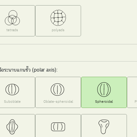
tetrads
polyads
รือระนาบแกนขั้ว (polar axis):
Suboblate
Oblate-spheroidal
Spheroidal
P