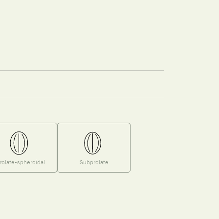
rolate-spheroidal
Subprolate