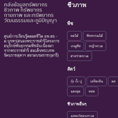
คลังข้อมูลทรัพยากร
ชีวภาพ
ชีวภาพ ทรัพยากร
กายภาพ และทรัพยากร
วัฒนธรรมและภูมิปัญญา
พืช
ผลไม้
พืชพรรณไม้
ศูนย์การเรียนรู้ตลอดชีวิต อพ.สธ.-
ม.บูรพา(สนองพระราชดำริโครงการ
อนุรักษ์พันธุกรรมพืชอันเนื่องมา
เรณูพืช
หญ้าทะเล
จากพระราชดำริ สมเด็จพระเทพ
รัตนราชสุดาฯ สยามบรมราชกุมารี)
สาหร่ายทะเล
สัตว์
กุ้ง กั้ง ปู
เพรียงหิน
มด
แมงมุม
หอย
ชีวภาพอื่นๆ
แพลงก์ตอนทะเล