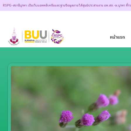
RSPG-สถานีบูรพา เป็นเว็บแอพพลิเคชันและฐานข้อมูลภายใต้ศูนย์ประสานงาน อพ.สธ.-ม.บูรพา ที่ร
หน้าแรก