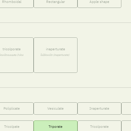
Rhomboidal
Rectangular
Apple shape
tricolporate
inaperturate
่องเปิดแบบผสม 3 ช่อง
ไม่มีช่องเปิด (inaperturate)
Poliplicate
Vesiculate
Inaperturate
Tricolpate
Triporate
Tricolporate