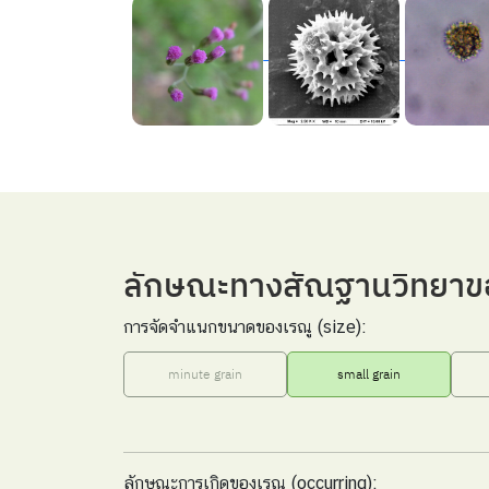
ลักษณะทางสัณฐานวิทยาข
การจัดจำแนกขนาดของเรณู (size):
minute grain
small grain
ลักษณะการเกิดของเรณู (occurring):