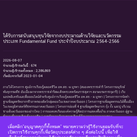
ได้รับการสนับสนุนทุนวิจัยจากงบประมาณด้านวิจัยและนวัตกรรม
ประเภท Fundamental Fund ประจำปีงบประมาณ 2564-2566
2026-08-07
จำนวนผู้เข้าชมวันนี้ : 674
จำนวนผู้เข้าชมทั้งหมด : 2,386,869
เริ่มนับจากวันที่ 2023-01-04
ภายใต้โครงการ ศูนย์การเรียนรู้ตลอดชีวิต อพ.สธ.-ม.บูรพา (สนองพระราชดำริ โครงการอนุรักษ์
พันธุกรรมพืช อันเนื่องมาจากพระราชดำริสมเด็จพระเทพรัตนราชสุดาฯ สยามบรมราชกุมารี) | เว็บ
แอปพลิเคชันและสื่อออนไลน์สำหรับศูนย์การเรียนรู้ตลอดชีวิต อพ.สธ.- ม.บูรพา | โครงการการจัดทํา
ฐานข้อมูลทรัพยากรชีวภาพของสัตว์กลุ่มหอยในเขตภาคตะวันออก | โครงการฐานข้อมูลพรรณไม้พื้นเมือง
ในเขตภูมิศาสตร์พืชพรรณภาคตะวันออก | โครงการย่อยที่ 4 ฐานข้อมูลทรัพยากร กุ้ง กั้ง และปู บริเวณ
ชายฝั่งตะวันออกของอ่าวไทย | การถอดบทเรียนองค์ความรู้ศิลปะการแสดงพื้นบ้าน ภาคตะวันออก สู่ฐาน
ข้อมูลเพื่อการเรียนรู้ตลอดชีพ | การพัฒนาหลักสูตรการเรียนรู้ด้านความหลากหลายของ
ทรัพยากรธรรมชาติและมรดกทางวัฒนธรรม ภาคตะวันออก | ฐานข้อมูลมดในเขตภาคตะวันออกของ
เมื่อคลิก”อนุญาตคุกกี้ทั้งหมด” หมายความว่าผู้ใช้งานยอมรับที่จะ
ประเทศไทย | ฐานข้อมูลเพรียงหินในเขตภาคตะวันออกของประเทศไทย | ฐานข้อมูลทรัพยากรหญ้าทะเล
บริเวณชายฝั่งตะวันออกของอ่าวไทย | ฐานข้อมูลทรัพยากรแพลงก์ตอนทะเลและสาหร่ายทะเลบริเวณ
เปิดการใช้งานคุกกี้เพื่อวัตถุประสงค์ต่าง ๆ ดังต่อไปนี้ เพื่อให้
ชายฝั่งทะเลตะวันออกของอ่าวไทย | ฐานข้อมูลแมงมุมอันดับฐาน Mygalomorphae ในเขตภาคตะวันออก