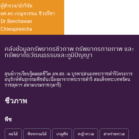
ผู้สำรวจ/นักวิจัย
ผศ.ดร.เบญจวรรณ ชิวปรีชา
Dr.Benchawan
Chiwapreecha
คลังข้อมูลทรัพยากรชีวภาพ ทรัพยากรกายภาพ และ
ทรัพยากรวัฒนธรรมและภูมิปัญญา
ศูนย์การเรียนรู้ตลอดชีวิต อพ.สธ.-ม.บูรพา(สนองพระราชดำริโครงการ
อนุรักษ์พันธุกรรมพืชอันเนื่องมาจากพระราชดำริ สมเด็จพระเทพรัตน
ราชสุดาฯ สยามบรมราชกุมารี)
ชีวภาพ
พืช
ผลไม้
พืชพรรณไม้
เรณูพืช
หญ้าทะเล
สาหร่ายทะเล