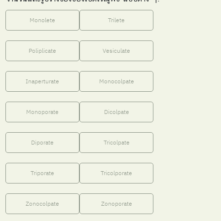
Monolete
Trilete
Poliplicate
Vesiculate
Inaperturate
Monocolpate
Monoporate
Dicolpate
Diporate
Tricolpate
Triporate
Tricolporate
Zonocolpate
Zonoporate