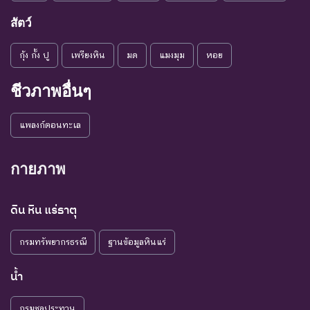
สัตว์
กุ้ง กั้ง ปู
เพรียงหิน
มด
แมงมุม
หอย
ชีวภาพอื่นๆ
แพลงก์ตอนทะเล
กายภาพ
ดิน หิน แร่ธาตุ
กรมทรัพยากรธรณี
ฐานข้อมูลหินแร่
น้ำ
กรมชลประทาน