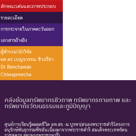
ลักษณะเด่นและภาพประกอบ
รายละเอียด
การกระจายในภาคตะวันออก
เอกสารอ้างอิง
ผู้สำรวจ/นักวิจัย
ผศ.ดร.เบญจวรรณ ชิวปรีชา
Dr.Benchawan
Chiwapreecha
คลังข้อมูลทรัพยากรชีวภาพ ทรัพยากรกายภาพ และ
ทรัพยากรวัฒนธรรมและภูมิปัญญา
ศูนย์การเรียนรู้ตลอดชีวิต อพ.สธ.-ม.บูรพา(สนองพระราชดำริโครงการ
อนุรักษ์พันธุกรรมพืชอันเนื่องมาจากพระราชดำริ สมเด็จพระเทพรัตน
ราชสุดาฯ สยามบรมราชกุมารี)