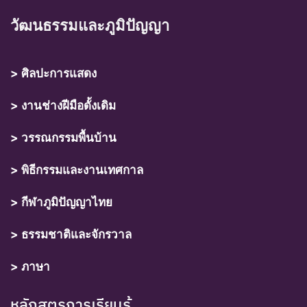
วัฒนธรรมและภูมิปัญญา
> ศิลปะการแสดง
> งานช่างฝีมือดั้งเดิม
> วรรณกรรมพื้นบ้าน
> พิธีกรรมและงานเทศกาล
> กีฬาภูมิปัญญาไทย
> ธรรมชาติและจักรวาล
> ภาษา
หลักสูตรการเรียนรู้