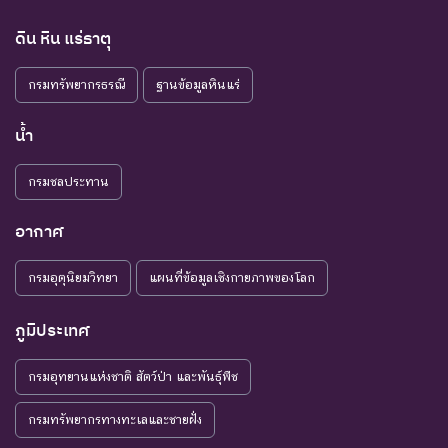
ดิน หิน แร่ธาตุ
กรมทรัพยากรธรณี
ฐานข้อมูลหินแร่
น้ำ
กรมชลประทาน
อากาศ
กรมอุตุนิยมวิทยา
แผนที่ข้อมูลเชิงกายภาพของโลก
ภูมิประเทศ
กรมอุทยานแห่งชาติ สัตว์ป่า และพันธุ์พืช
กรมทรัพยากรทางทะเลและชายฝั่ง