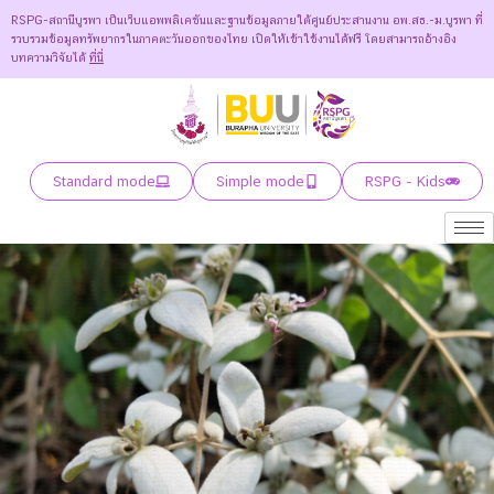
RSPG-สถานีบูรพา เป็นเว็บแอพพลิเคชันและฐานข้อมูลภายใต้ศูนย์ประสานงาน อพ.สธ.-ม.บูรพา ที่
รวบรวมข้อมูลทรัพยากรในภาคตะวันออกของไทย เปิดให้เข้าใช้งานได้ฟรี โดยสามารถอ้างอิง
บทความวิจัยได้
ที่นี่
Standard mode
Simple mode
RSPG - Kids