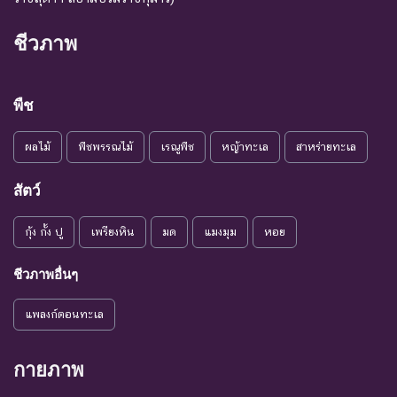
ชีวภาพ
พืช
ผลไม้
พืชพรรณไม้
เรณูพืช
หญ้าทะเล
สาหร่ายทะเล
สัตว์
กุ้ง กั้ง ปู
เพรียงหิน
มด
แมงมุม
หอย
ชีวภาพอื่นๆ
แพลงก์ตอนทะเล
กายภาพ