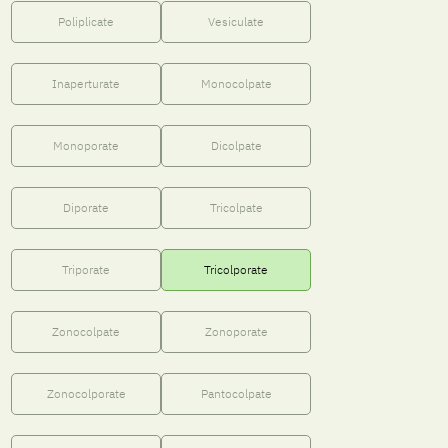
Poliplicate
Vesiculate
Inaperturate
Monocolpate
Monoporate
Dicolpate
Diporate
Tricolpate
Triporate
Tricolporate
Zonocolpate
Zonoporate
Zonocolporate
Pantocolpate