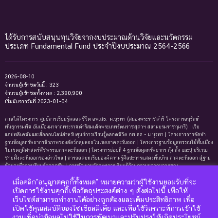
ได้รับการสนับสนุนทุนวิจัยจากงบประมาณด้านวิจัยและนวัตกรรม
ประเภท Fundamental Fund ประจำปีงบประมาณ 2564-2566
2026-08-10
จำนวนผู้เข้าชมวันนี้ : 323
จำนวนผู้เข้าชมทั้งหมด : 2,390,900
เริ่มนับจากวันที่ 2023-01-04
ภายใต้โครงการ ศูนย์การเรียนรู้ตลอดชีวิต อพ.สธ.-ม.บูรพา (สนองพระราชดำริ โครงการอนุรักษ์
พันธุกรรมพืช อันเนื่องมาจากพระราชดำริสมเด็จพระเทพรัตนราชสุดาฯ สยามบรมราชกุมารี) | เว็บ
แอปพลิเคชันและสื่อออนไลน์สำหรับศูนย์การเรียนรู้ตลอดชีวิต อพ.สธ.- ม.บูรพา | โครงการการจัดทํา
ฐานข้อมูลทรัพยากรชีวภาพของสัตว์กลุ่มหอยในเขตภาคตะวันออก | โครงการฐานข้อมูลพรรณไม้พื้นเมือง
ในเขตภูมิศาสตร์พืชพรรณภาคตะวันออก | โครงการย่อยที่ 4 ฐานข้อมูลทรัพยากร กุ้ง กั้ง และปู บริเวณ
ชายฝั่งตะวันออกของอ่าวไทย | การถอดบทเรียนองค์ความรู้ศิลปะการแสดงพื้นบ้าน ภาคตะวันออก สู่ฐาน
ข้อมูลเพื่อการเรียนรู้ตลอดชีพ | การพัฒนาหลักสูตรการเรียนรู้ด้านความหลากหลายของ
ทรัพยากรธรรมชาติและมรดกทางวัฒนธรรม ภาคตะวันออก | ฐานข้อมูลมดในเขตภาคตะวันออกของ
เมื่อคลิก”อนุญาตคุกกี้ทั้งหมด” หมายความว่าผู้ใช้งานยอมรับที่จะ
ประเทศไทย | ฐานข้อมูลเพรียงหินในเขตภาคตะวันออกของประเทศไทย | ฐานข้อมูลทรัพยากรหญ้าทะเล
เปิดการใช้งานคุกกี้เพื่อวัตถุประสงค์ต่าง ๆ ดังต่อไปนี้ เพื่อให้
บริเวณชายฝั่งตะวันออกของอ่าวไทย | ฐานข้อมูลทรัพยากรแพลงก์ตอนทะเลและสาหร่ายทะเลบริเวณ
ชายฝั่งทะเลตะวันออกของอ่าวไทย | ฐานข้อมูลแมงมุมอันดับฐาน Mygalomorphae ในเขตภาคตะวันออก
เว็บไซต์สามารถทำงานได้อย่างถูกต้องและเต็มประสิทธิภาพ เพื่อ
ของประเทศไทย | โครงการการถอดบทเรียนองค์ความรู้ระบบนิเวศหาดทรายและหาดหินบริเวณชายหาด
เปิดใช้คุณสมบัติของโซเชียลมีเดีย และเพื่อใช้วิเคราะห์การเข้าใช้
บางแสนและแหลมแท่น จังหวัดชลบุรี เพื่อการจัดทำฐานข้อมูลและการพัฒนาหลักสูตรการเรียนรู้ด้าน
งานเพื่อนำข้อมูลไปใช้ในการพัฒนาและปรับปรุงให้เกิดประโยชน์