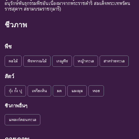
อนุรักษ์พันธุกรรมพืชอันเนื่องมาจากพระราชดำริ สมเด็จพระเทพรัตน
ราชสุดาฯ สยามบรมราชกุมารี)
ชีวภาพ
พืช
ผลไม้
พืชพรรณไม้
เรณูพืช
หญ้าทะเล
สาหร่ายทะเล
สัตว์
กุ้ง กั้ง ปู
เพรียงหิน
มด
แมงมุม
หอย
ชีวภาพอื่นๆ
แพลงก์ตอนทะเล