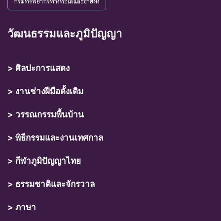
กรมทรัพยากรทางทะเลและชายฝั่ง
วัฒนธรรมและภูมิปัญญา
> ศิลปะการแสดง
> งานช่างฝีมือดั้งเดิม
> วรรณกรรมพื้นบ้าน
> พิธีกรรมและงานเทศกาล
> กีฬาภูมิปัญญาไทย
> ธรรมชาติและจักรวาล
> ภาษา