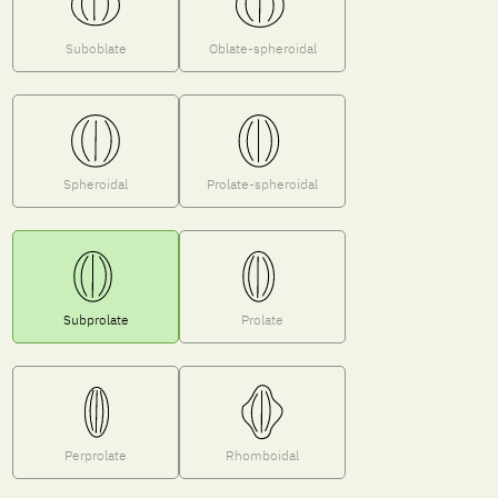
Suboblate
Oblate-spheroidal
Spheroidal
Prolate-spheroidal
Subprolate
Prolate
Perprolate
Rhomboidal