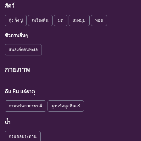
สัตว์
กุ้ง กั้ง ปู
เพรียงหิน
มด
แมงมุม
หอย
ชีวภาพอื่นๆ
แพลงก์ตอนทะเล
กายภาพ
ดิน หิน แร่ธาตุ
กรมทรัพยากรธรณี
ฐานข้อมูลหินแร่
น้ำ
กรมชลประทาน