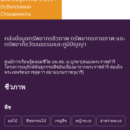
Dr.Benchawan
Chiwapreecha
คลังข้อมูลทรัพยากรชีวภาพ ทรัพยากรกายภาพ และ
ทรัพยากรวัฒนธรรมและภูมิปัญญา
ศูนย์การเรียนรู้ตลอดชีวิต อพ.สธ.-ม.บูรพา(สนองพระราชดำริ
โครงการอนุรักษ์พันธุกรรมพืชอันเนื่องมาจากพระราชดำริ สมเด็จ
พระเทพรัตนราชสุดาฯ สยามบรมราชกุมารี)
ชีวภาพ
พืช
ผลไม้
พืชพรรณไม้
เรณูพืช
หญ้าทะเล
สาหร่ายทะเล