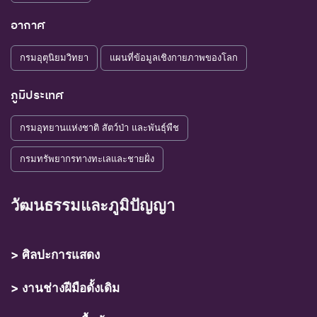
อากาศ
กรมอุตุนิยมวิทยา
แผนที่ข้อมูลเชิงกายภาพของโลก
ภูมิประเทศ
กรมอุทยานแห่งชาติ สัตว์ป่า และพันธุ์พืช
กรมทรัพยากรทางทะเลและชายฝั่ง
วัฒนธรรมและภูมิปัญญา
> ศิลปะการแสดง
> งานช่างฝีมือดั้งเดิม