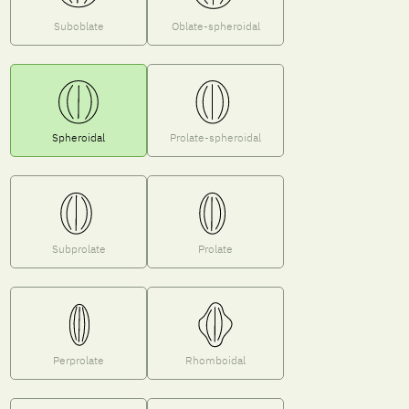
Suboblate
Oblate-spheroidal
Spheroidal
Prolate-spheroidal
Subprolate
Prolate
Perprolate
Rhomboidal