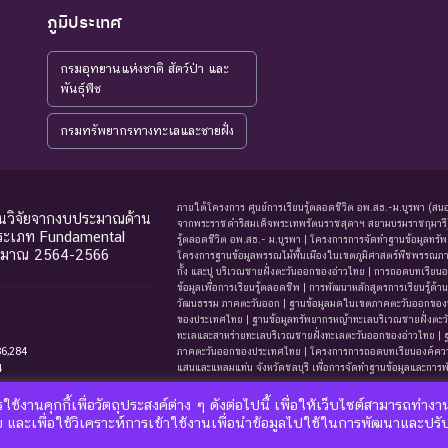
ภูมิประเทศ
กรมอุทยานแห่งชาติ สัตว์ป่า และ
พันธุ์พืช
กรมทรัพยากรทางทะเลและชายฝั่ง
ภายใต้โครงการ ศูนย์การเรียนรู้ตลอดชีวิต อพ.สธ.-ม.บูรพา (สนอ
ุนวิจัยจากงบประมาณด้าน
จากพระราชดำริสมเด็จพระเทพรัตนราชสุดาฯ สยามบรมราชกุมารี) |
ประเภท Fundamental
รู้ตลอดชีวิต อพ.สธ.- ม.บูรพา | โครงการการจัดทําฐานข้อมูลท
ะมาณ 2564-2566
โครงการฐานข้อมูลพรรณไม้พื้นเมืองในเขตภูมิศาสตร์พืชพรรณภาคต
กั้ง และปู บริเวณชายฝั่งตะวันออกของอ่าวไทย | การถอดบทเรียนอ
ข้อมูลเพื่อการเรียนรู้ตลอดชีพ | การพัฒนาหลักสูตรการเรียน
วัฒนธรรม ภาคตะวันออก | ฐานข้อมูลมดในเขตภาคตะวันออกของป
ของประเทศไทย | ฐานข้อมูลทรัพยากรหญ้าทะเลบริเวณชายฝั่งตะ
ทะเลและสาหร่ายทะเลบริเวณชายฝั่งทะเลตะวันออกของอ่าวไทย |
86,284
ภาคตะวันออกของประเทศไทย | โครงการการถอดบทเรียนองค์ควา
4
แสนและแหลมแท่น จังหวัดชลบุรี เพื่อการจัดทำฐานข้อมูลและการพั
ผู้สำ
ใช้งานคุกกี้เพื่อวัตถุประสงค์ต่าง ๆ ดังต่อไปนี้ เพื่อให้เว็บไซต์สามารถทำงา
ีย และเพื่อใช้วิเคราะห์การเข้าใช้งานเพื่อนำข้อมูลไปใช้ในการพัฒนาและปรั
ผศ.ด
ยละเอียด
การกระจายในภาคตะวันออก
เอกสารอ้างอิง