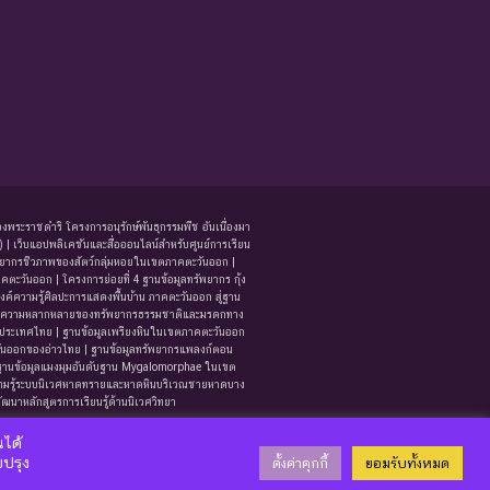
งพระราชดำริ โครงการอนุรักษ์พันธุกรรมพืช อันเนื่องมา
 เว็บแอปพลิเคชันและสื่อออนไลน์สำหรับศูนย์การเรียน
รัพยากรชีวภาพของสัตว์กลุ่มหอยในเขตภาคตะวันออก |
ะวันออก | โครงการย่อยที่ 4 ฐานข้อมูลทรัพยากร กุ้ง
งค์ความรู้ศิลปะการแสดงพื้นบ้าน ภาคตะวันออก สู่ฐาน
รู้ด้านความหลากหลายของทรัพยากรธรรมชาติและมรดกทาง
ระเทศไทย | ฐานข้อมูลเพรียงหินในเขตภาคตะวันออก
วันออกของอ่าวไทย | ฐานข้อมูลทรัพยากรแพลงก์ตอน
 ฐานข้อมูลแมงมุมอันดับฐาน Mygalomorphae ในเขต
มรู้ระบบนิเวศหาดทรายและหาดหินบริเวณชายหาดบาง
ฒนาหลักสูตรการเรียนรู้ด้านนิเวศวิทยา
รวจ/นักวิจัย
นได้
บปรุง
ตั้งค่าคุกกี้
ยอมรับทั้งหมด
ร.เบญจวรรณ ชิวปรีชา