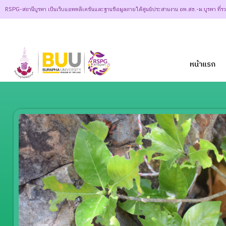
RSPG-สถานีบูรพา เป็นเว็บแอพพลิเคชันและฐานข้อมูลภายใต้ศูนย์ประสานงาน อพ.สธ.-ม.บูรพา ที่ร
หน้าแรก