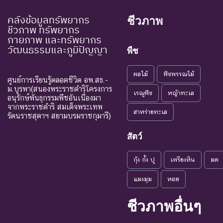
คลังข้อมูลทรัพยากร
ชีวภาพ
ชีวภาพ ทรัพยากร
กายภาพ และทรัพยากร
วัฒนธรรมและภูมิปัญญา
พืช
ผลไม้
พืชพรรณไม้
ศูนย์การเรียนรู้ตลอดชีวิต อพ.สธ.-
ม.บูรพา(สนองพระราชดำริโครงการ
เรณูพืช
หญ้าทะเล
อนุรักษ์พันธุกรรมพืชอันเนื่องมา
จากพระราชดำริ สมเด็จพระเทพ
สาหร่ายทะเล
รัตนราชสุดาฯ สยามบรมราชกุมารี)
สัตว์
กุ้ง กั้ง ปู
เพรียงหิน
มด
แมงมุม
หอย
ชีวภาพอื่นๆ