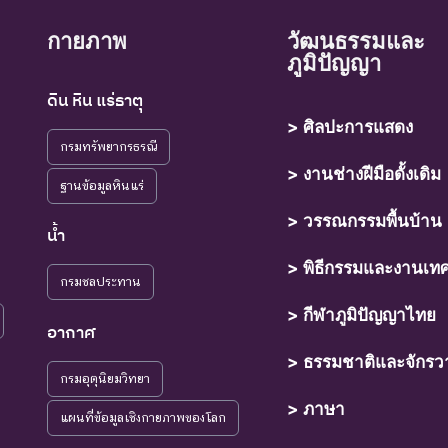
กายภาพ
วัฒนธรรมและ
ภูมิปัญญา
ดิน หิน แร่ธาตุ
> ศิลปะการแสดง
กรมทรัพยากรธรณี
> งานช่างฝีมือดั้งเดิม
ฐานข้อมูลหินแร่
> วรรณกรรมพื้นบ้าน
น้ำ
> พิธีกรรมและงานเท
กรมชลประทาน
> กีฬาภูมิปัญญาไทย
อากาศ
> ธรรมชาติและจักรว
กรมอุตุนิยมวิทยา
> ภาษา
แผนที่ข้อมูลเชิงกายภาพของโลก