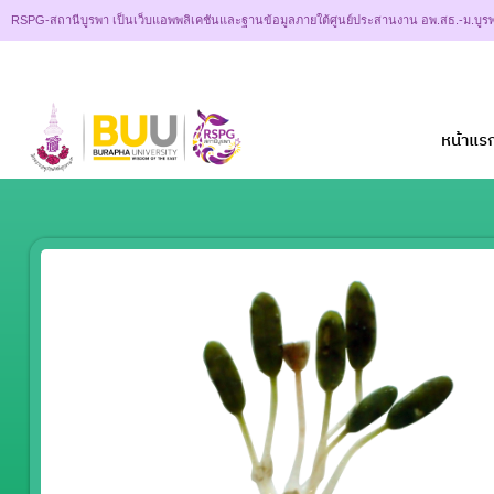
RSPG-สถานีบูรพา เป็นเว็บแอพพลิเคชันและฐานข้อมูลภายใต้ศูนย์ประสานงาน อพ.สธ.-ม.บูรพ
หน้าแร