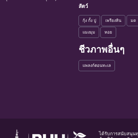
สัตว์
กุ้ง กั้ง ปู
เพรียงหิน
มด
แมงมุม
หอย
ชีวภาพอื่นๆ
แพลงก์ตอนทะเล
ได้รับการสนับสนุน