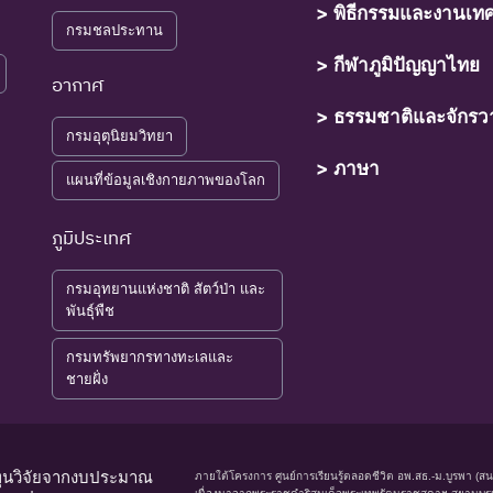
> พิธีกรรมและงานเท
กรมชลประทาน
> กีฬาภูมิปัญญาไทย
อากาศ
> ธรรมชาติและจักรว
กรมอุตุนิยมวิทยา
> ภาษา
แผนที่ข้อมูลเชิงกายภาพของโลก
ภูมิประเทศ
กรมอุทยานแห่งชาติ สัตว์ป่า และ
พันธุ์พืช
กรมทรัพยากรทางทะเลและ
ชายฝั่ง
ทุนวิจัยจากงบประมาณ
ภายใต้โครงการ ศูนย์การเรียนรู้ตลอดชีวิต อพ.สธ.-ม.บูรพา (ส