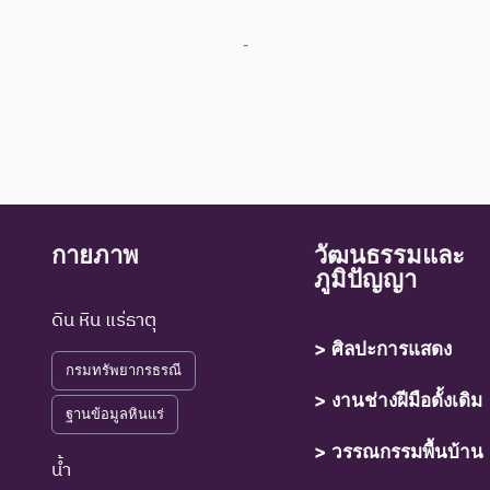
-
กายภาพ
วัฒนธรรมและ
ภูมิปัญญา
ดิน หิน แร่ธาตุ
> ศิลปะการแสดง
กรมทรัพยากรธรณี
> งานช่างฝีมือดั้งเดิม
ฐานข้อมูลหินแร่
> วรรณกรรมพื้นบ้าน
น้ำ