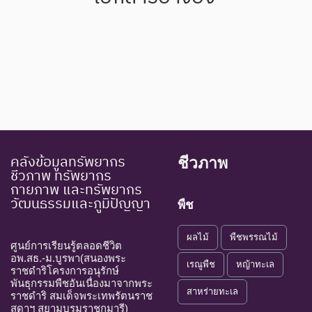
คลังข้อมูลทรัพยากร
ชีวภาพ
ชีวภาพ ทรัพยากร
กายภาพ และทรัพยากร
วัฒนธรรมและภูมิปัญญา
พืช
ผลไม้
พืชพรรณไม้
ศูนย์การเรียนรู้ตลอดชีวิต
อพ.สธ.-ม.บูรพา(สนองพระ
เรณูพืช
หญ้าทะเล
ราชดำริโครงการอนุรักษ์
พันธุกรรมพืชอันเนื่องมาจากพระ
สาหร่ายทะเล
ราชดำริ สมเด็จพระเทพรัตนราช
สุดาฯ สยามบรมราชกุมารี)