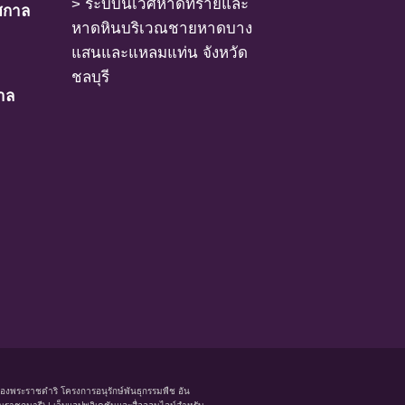
> ระบบนิเวศหาดทรายและ
ศกาล
หาดหินบริเวณชายหาดบาง
แสนและแหลมแท่น จังหวัด
ชลบุรี
าล
นองพระราชดำริ โครงการอนุรักษ์พันธุกรรมพืช อัน