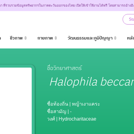
า ที่รวบรวมข้อมูลทรัพยากรในภาคตะวันออกของไทย เปิดให้เข้าใช้งานได้ฟรี โดยสามารถอ้างอิ
St
ก
ชีวภาพ
กายภาพ
วัฒนธรรมและภูมิปัญญา
หลั
ชื่อวิทยาศาสตร์
Halophila beccar
ชื่อท้องถิ่น
| หญ้าเงาเเคระ
ชื่อสามัญ
| -
วงศ์
| Hydrocharitaceae