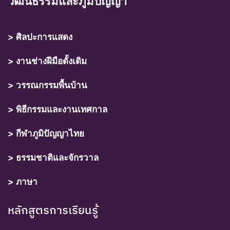
วัฒนธรรมและภูมิปัญญา
> ศิลปะการแสดง
> งานช่างฝีมือดั้งเดิม
> วรรณกรรมพื้นบ้าน
> พิธีกรรมและงานเทศกาล
> กีฬาภูมิปัญญาไทย
> ธรรมชาติและจักรวาล
> ภาษา
หลักสูตรการเรียนรู้