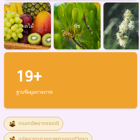
ผลไม้
พืช
เรณูพืช
19+
ฐานข้อมูลกายภาพ
กรมทรัพยากรธรณี
ทรัพยากรกายภาพทางธรณีวิทยา