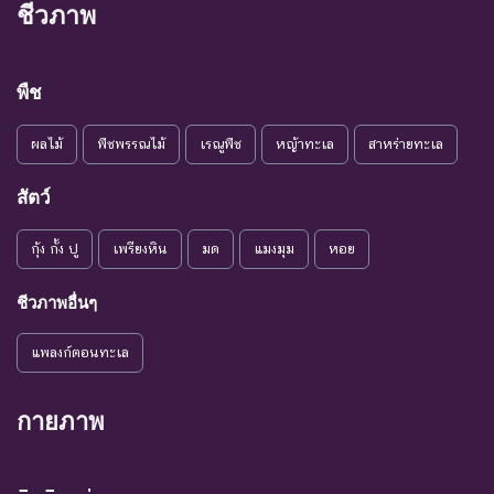
ชีวภาพ
พืช
RSPG-Kids
ผลไม้
พืชพรรณไม้
เรณูพืช
หญ้าทะเล
สาหร่ายทะเล
เว็บไซต์เพื่อการส่งเสริมให้เด็กๆ เรียนรู้เกี่ยวกับ
สัตว์
ทรัพยากรธรรมชาติในท้องถิ่นผ่านรูปภาพและเกมส์ทดสอบ
ความรู้จากการสังเกต
กุ้ง กั้ง ปู
เพรียงหิน
มด
แมงมุม
หอย
ชีวภาพอื่นๆ
แพลงก์ตอนทะเล
กายภาพ