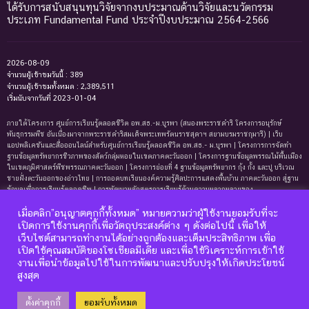
ได้รับการสนับสนุนทุนวิจัยจากงบประมาณด้านวิจัยและนวัตกรรม
ประเภท Fundamental Fund ประจำปีงบประมาณ 2564-2566
2026-08-09
จำนวนผู้เข้าชมวันนี้ : 389
จำนวนผู้เข้าชมทั้งหมด : 2,389,511
เริ่มนับจากวันที่ 2023-01-04
ภายใต้โครงการ ศูนย์การเรียนรู้ตลอดชีวิต อพ.สธ.-ม.บูรพา (สนองพระราชดำริ โครงการอนุรักษ์
พันธุกรรมพืช อันเนื่องมาจากพระราชดำริสมเด็จพระเทพรัตนราชสุดาฯ สยามบรมราชกุมารี) | เว็บ
แอปพลิเคชันและสื่อออนไลน์สำหรับศูนย์การเรียนรู้ตลอดชีวิต อพ.สธ.- ม.บูรพา | โครงการการจัดทํา
ฐานข้อมูลทรัพยากรชีวภาพของสัตว์กลุ่มหอยในเขตภาคตะวันออก | โครงการฐานข้อมูลพรรณไม้พื้นเมือง
ในเขตภูมิศาสตร์พืชพรรณภาคตะวันออก | โครงการย่อยที่ 4 ฐานข้อมูลทรัพยากร กุ้ง กั้ง และปู บริเวณ
ชายฝั่งตะวันออกของอ่าวไทย | การถอดบทเรียนองค์ความรู้ศิลปะการแสดงพื้นบ้าน ภาคตะวันออก สู่ฐาน
ข้อมูลเพื่อการเรียนรู้ตลอดชีพ | การพัฒนาหลักสูตรการเรียนรู้ด้านความหลากหลายของ
ทรัพยากรธรรมชาติและมรดกทางวัฒนธรรม ภาคตะวันออก | ฐานข้อมูลมดในเขตภาคตะวันออกของ
เมื่อคลิก”อนุญาตคุกกี้ทั้งหมด” หมายความว่าผู้ใช้งานยอมรับที่จะ
ประเทศไทย | ฐานข้อมูลเพรียงหินในเขตภาคตะวันออกของประเทศไทย | ฐานข้อมูลทรัพยากรหญ้าทะเล
บริเวณชายฝั่งตะวันออกของอ่าวไทย | ฐานข้อมูลทรัพยากรแพลงก์ตอนทะเลและสาหร่ายทะเลบริเวณ
เปิดการใช้งานคุกกี้เพื่อวัตถุประสงค์ต่าง ๆ ดังต่อไปนี้ เพื่อให้
ชายฝั่งทะเลตะวันออกของอ่าวไทย | ฐานข้อมูลแมงมุมอันดับฐาน Mygalomorphae ในเขตภาคตะวันออก
เว็บไซต์สามารถทำงานได้อย่างถูกต้องและเต็มประสิทธิภาพ เพื่อ
ของประเทศไทย | โครงการการถอดบทเรียนองค์ความรู้ระบบนิเวศหาดทรายและหาดหินบริเวณชายหาด
เปิดใช้คุณสมบัติของโซเชียลมีเดีย และเพื่อใช้วิเคราะห์การเข้าใช้
บางแสนและแหลมแท่น จังหวัดชลบุรี เพื่อการจัดทำฐานข้อมูลและการพัฒนาหลักสูตรการเรียนรู้ด้าน
งานเพื่อนำข้อมูลไปใช้ในการพัฒนาและปรับปรุงให้เกิดประโยชน์
นิเวศวิทยา
สูงสุด
ตั้งค่าคุกกี้
ยอมรับทั้งหมด