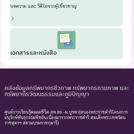
บทความ และ วีดีโอจากผู้เชี่ยวชาญ
เอกสารและหนังสือ
แหล่งรวบรวมหนังสืออิเล็กทรอนิกส์ โปสเตอร์วิชาการ
บทความวิจัย รายงานวิจัย เอกสาร และงานวิจัยที่เกี่ยวข้อง
คลังข้อมูลทรัพยากรชีวภาพ ทรัพยากรกายภาพ และ
ทรัพยากรวัฒนธรรมและภูมิปัญญา
ศูนย์การเรียนรู้ตลอดชีวิต อพ.สธ.-ม.บูรพา(สนองพระราชดำริโครงการ
แผนที่การกระจาย
อนุรักษ์พันธุกรรมพืชอันเนื่องมาจากพระราชดำริ สมเด็จพระเทพรัตน
ราชสุดาฯ สยามบรมราชกุมารี)
แผนที่การกระจายตัวอย่างสิ่งมีชีวิตในประเทศไทย