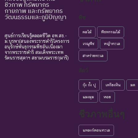
ชีวภาพ ทรัพยากร
กายภาพ และทรัพยากร
วัฒนธรรมและภูมิปัญญา
พืช
ผลไม้
พืชพรรณไม้
ศูนย์การเรียนรู้ตลอดชีวิต อพ.สธ.-
ม.บูรพา(สนองพระราชดำริโครงการ
เรณูพืช
หญ้าทะเล
อนุรักษ์พันธุกรรมพืชอันเนื่องมา
จากพระราชดำริ สมเด็จพระเทพ
สาหร่ายทะเล
รัตนราชสุดาฯ สยามบรมราชกุมารี)
สัตว์
กุ้ง กั้ง ปู
เพรียงหิน
มด
แมงมุม
หอย
ชีวภาพอื่นๆ
แพลงก์ตอนทะเล