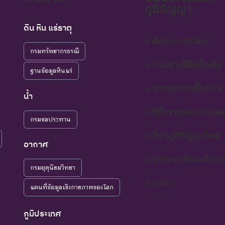
ภูมิปัญญา
ดิน หิน แร่ธาตุ
> ศิลปะการแสดง
กรมทรัพยากรธรณี
> งานช่างฝีมือดั้งเดิม
ฐานข้อมูลหินแร่
> วรรณกรรมพื้นบ้าน
น้ำ
> พิธีกรรมและงานเท
กรมชลประทาน
> กีฬาภูมิปัญญาไทย
อากาศ
> ธรรมชาติและจักรว
กรมอุตุนิยมวิทยา
> ภาษา
แผนที่ข้อมูลเชิงกายภาพของโลก
ภูมิประเทศ