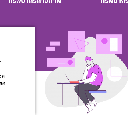
ทรัพยากรกายภาพ​
ทรัพยาก
้
รส
ียด