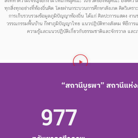
สิ่งที่ทำความเจริญงอกงามให้แก่หมู่คณะ วิถีชีวิตของหมู่คณะ องค์คว
ทุกสิ่งทุกอย่างที่ท้องถิ่นคิด โดยผ่านกระบวนการศึกษาสังเกต คิดวิเคร
การเก็บรวบรวมข้อมูลภูมิปัญญาท้องถิ่น ได้แก่ ศิลปะการแสดง งานช่า
วรรณกรรมพื้นบ้าน กีฬาภูมิปัญญาไทย แนวปฏิบัติทางสังคม พิธีกา
ความรู้และแนวปฏิบัติเกี่ยวกับธรรมชาติและจักรวาล และ
“สถานีบูรพา” สถานีแห่งคว
977