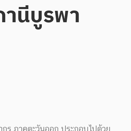
ถานีบูรพา
พยากร ภาคตะวันออก ประกอบไปด้วย