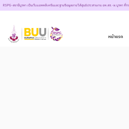
RSPG-สถานีบูรพา เป็นเว็บแอพพลิเคชันและฐานข้อมูลภายใต้ศูนย์ประสานงาน อพ.สธ.-ม.บูรพา ที่ร
หน้าแรก