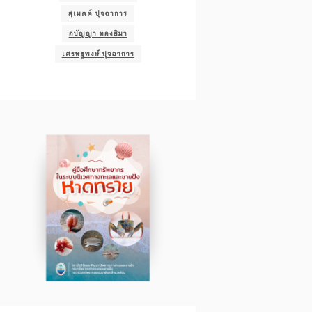
สุเมตต์ ปุจฉาการ
อนัญญา ทองสิมา
เศรษฐพงษ์ ปุจฉาการ