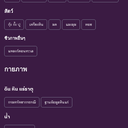
สัตว์
กุ้ง กั้ง ปู
เพรียงหิน
มด
แมงมุม
หอย
ชีวภาพอื่นๆ
แพลงก์ตอนทะเล
กายภาพ
ดิน หิน แร่ธาตุ
กรมทรัพยากรธรณี
ฐานข้อมูลหินแร่
น้ำ