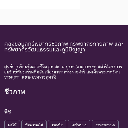
คลังข้อมูลทรัพยากรชีวภาพ ทรัพยากรกายภาพ และ
ทรัพยากรวัฒนธรรมและภูมิปัญญา
ศูนย์การเรียนรู้ตลอดชีวิต อพ.สธ.-ม.บูรพา(สนองพระราชดำริโครงการ
อนุรักษ์พันธุกรรมพืชอันเนื่องมาจากพระราชดำริ สมเด็จพระเทพรัตน
ราชสุดาฯ สยามบรมราชกุมารี)
ชีวภาพ
พืช
ผลไม้
พืชพรรณไม้
เรณูพืช
หญ้าทะเล
สาหร่ายทะเล