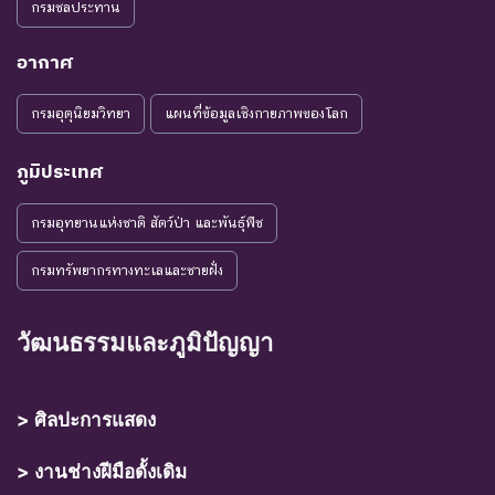
กรมชลประทาน
อากาศ
กรมอุตุนิยมวิทยา
แผนที่ข้อมูลเชิงกายภาพของโลก
ภูมิประเทศ
กรมอุทยานแห่งชาติ สัตว์ป่า และพันธุ์พืช
กรมทรัพยากรทางทะเลและชายฝั่ง
วัฒนธรรมและภูมิปัญญา
> ศิลปะการแสดง
> งานช่างฝีมือดั้งเดิม