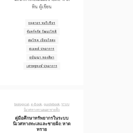
หิน ผู้เขียน
กฤดาอร จุนวิเชียร
จันทร์จรัส วัฒนะโชติ
สมโชค เนียนไธสง
สุเมตต์ ปุจฉาการ
อนัญญา ทองสิมา
เศรษฐพงษ์ ปุจฉาการ
biological
,
e-Book
,
guidebook
,
ระบบ
นิเวศทางทะเลและชายฝั่ง
คู่มือศึกษาทรัพยากรในระบบ
นิเวศทางทะเลและชายฝั่ง: หาด
ทราย