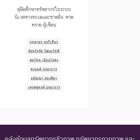
คู่มือศึกษาทรัพยากรในระบบ
นิเวศทางทะเลและชายฝั่ง: หาด
ทราย ผู้เขียน
กฤดาอร จุนวิเชียร
จันทร์จรัส วัฒนะโชติ
สมโชค เนียนไธสง
สุเมตต์ ปุจฉาการ
อนัญญา ทองสิมา
เศรษฐพงษ์ ปุจฉาการ
คลังข้อมูลทรัพยากรชีวภาพ ทรัพยากรกายภาพ และ