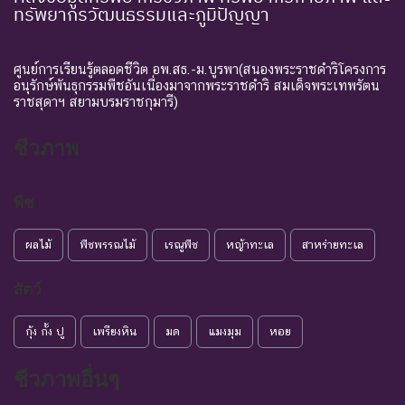
ทรัพยากรวัฒนธรรมและภูมิปัญญา
ศูนย์การเรียนรู้ตลอดชีวิต อพ.สธ.-ม.บูรพา(สนองพระราชดำริโครงการ
อนุรักษ์พันธุกรรมพืชอันเนื่องมาจากพระราชดำริ สมเด็จพระเทพรัตน
ราชสุดาฯ สยามบรมราชกุมารี)
ชีวภาพ
พืช
ผลไม้
พืชพรรณไม้
เรณูพืช
หญ้าทะเล
สาหร่ายทะเล
สัตว์
กุ้ง กั้ง ปู
เพรียงหิน
มด
แมงมุม
หอย
ชีวภาพอื่นๆ