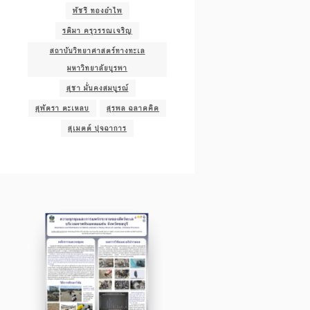
พัชรี ทองอำไพ
รติมา ครุวรรณเจริญ
สถาบันวิทยาศาสตร์ทางทะเล
มหาวิทยาลัยบูรพา
สุชา มั่นคงสมบูรณ์
สุพัตรา ตะเหลบ
สุรพล ฉลาดคิด
สุเมตต์ ปุจฉาการ