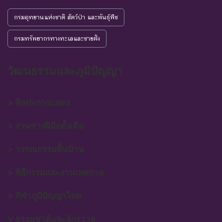
กรมอุทยานแห่งชาติ สัตว์ป่า และพันธุ์พืช
กรมทรัพยากรทางทะเลและชายฝั่ง
วัฒนธรรมและภูมิปัญญา
> ศิลปะการแสดง
> งานช่างฝีมือดั้งเดิม
> วรรณกรรมพื้นบ้าน
> พิธีกรรมและงานเทศกาล
> กีฬาภูมิปัญญาไทย
> ธรรมชาติและจักรวาล