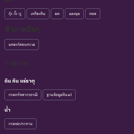
กุ้ง กั้ง ปู
เพรียงหิน
มด
แมงมุม
หอย
ชีวภาพอื่นๆ
แพลงก์ตอนทะเล
กายภาพ
ดิน หิน แร่ธาตุ
กรมทรัพยากรธรณี
ฐานข้อมูลหินแร่
น้ำ
กรมชลประทาน