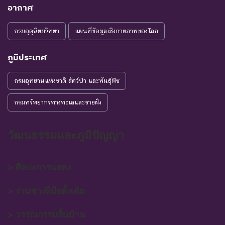
อากาศ
กรมอุตุนิยมวิทยา
แผนที่ข้อมูลเชิงกายภาพของโลก
ภูมิประเทศ
กรมอุทยานแห่งชาติ สัตว์ป่า และพันธุ์พืช
กรมทรัพยากรทางทะเลและชายฝั่ง
วัฒนธรรมและภูมิปัญญา
> ศิลปะการแสดง
> งานช่างฝีมือดั้งเดิม
> วรรณกรรมพื้นบ้าน