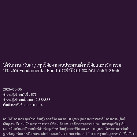
ได้รับการสนับสนุนทุนวิจัยจากงบประมาณด้านวิจัยและนวัตกรรม
ประเภท Fundamental Fund ประจำปีงบประมาณ 2564-2566
2026-08-05
จำนวนผู้เข้าชมวันนี้ : 876
จำนวนผู้เข้าชมทั้งหมด : 2,382,883
เริ่มนับจากวันที่ 2023-01-04
ภายใต้โครงการ ศูนย์การเรียนรู้ตลอดชีวิต อพ.สธ.-ม.บูรพา (สนองพระราชดำริ โครงการอนุรักษ์
พันธุกรรมพืช อันเนื่องมาจากพระราชดำริสมเด็จพระเทพรัตนราชสุดาฯ สยามบรมราชกุมารี) | เว็บ
แอปพลิเคชันและสื่อออนไลน์สำหรับศูนย์การเรียนรู้ตลอดชีวิต อพ.สธ.- ม.บูรพา | โครงการการจัดทํา
ฐานข้อมูลทรัพยากรชีวภาพของสัตว์กลุ่มหอยในเขตภาคตะวันออก | โครงการฐานข้อมูลพรรณไม้พื้นเมือง