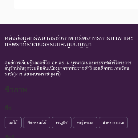
คลังข้อมูลทรัพยากรชีวภาพ ทรัพยากรกายภาพ และ
ทรัพยากรวัฒนธรรมและภูมิปัญญา
ศูนย์การเรียนรู้ตลอดชีวิต อพ.สธ.-ม.บูรพา(สนองพระราชดำริโครงการ
อนุรักษ์พันธุกรรมพืชอันเนื่องมาจากพระราชดำริ สมเด็จพระเทพรัตน
ราชสุดาฯ สยามบรมราชกุมารี)
ชีวภาพ
พืช
ผลไม้
พืชพรรณไม้
เรณูพืช
หญ้าทะเล
สาหร่ายทะเล
สัตว์