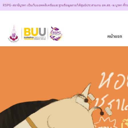
RSPG-สถานีบูรพา เป็นเว็บแอพพลิเคชันและฐานข้อมูลภายใต้ศูนย์ประสานงาน อพ.สธ.-ม.บูรพา ที่ร
หน้าแรก