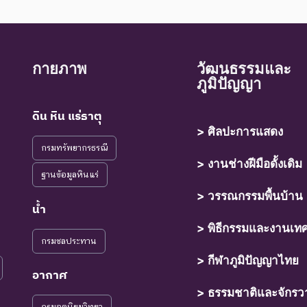
กายภาพ
วัฒนธรรมและ
ภูมิปัญญา
ดิน หิน แร่ธาตุ
> ศิลปะการแสดง
กรมทรัพยากรธรณี
> งานช่างฝีมือดั้งเดิม
ฐานข้อมูลหินแร่
> วรรณกรรมพื้นบ้าน
น้ำ
> พิธีกรรมและงานเท
กรมชลประทาน
> กีฬาภูมิปัญญาไทย
อากาศ
> ธรรมชาติและจักรว
กรมอุตุนิยมวิทยา