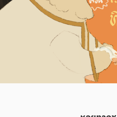
หอยทากชราเ