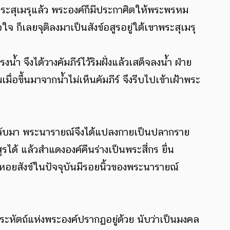
เขาพระสุเมรุแล้ว พระองค์ก็มีประกาศิตให้พระพรหม
 ก็เลยจุติลงมาเป็นสังข์อสูรอยู่ใต้เขาพระสุเมรุ
้ำ จึงได้วางคัมภีร์ไว้ริมฝั่งแล้วเสด็จลงน้ำ ฝ่าย
เมื่อขึ้นมาจากน้ำไม่เห็นคัมภีร์ จึงรีบไปเข้าเฝ้าพระ
์กลับมา พระนารายณ์จึงได้แปลงกายเป็นปลากราย
รได้ แล้วสำแดงองค์คืนร่างเป็นพระสี่กร ยื่น
้หอยสังข์ในปัจจุบันมีรอยนิ้วของพระนารายณ์
้วพระหัตถ์แห่งพระองค์ปรากฏอยู่ด้วย นับว่าเป็นมงคล