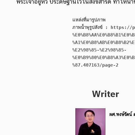
พระเจ้าอยู่หัว ประดิษฐานไว้ในสังข์สำริด ทำให้น้ำพ
แหล่งที่มารูปภาพ
ภาพน้ำพุรูปสังข์ : https
%E0%B8%AA%E0%B8%B1%E0%B
%A1%E0%B8%AB%E0%B8%B2%E
%E2%98%85-%E2%98%85-
%E0%B9%80%E0%B8%A3%E0%B
%87.407163/page-2
Writer
ผศ.พงษ์รัตน์