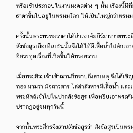
หรือเข้าประกอบในงานมงคลต่าง ๆ นั้น เรื่องนี้มีที่
ธาดาขึ้นไปอยู่ในพรหมโลก ให้เป็นใหญ่กว่าพรหมทั้ง
ครั้งนั้นพระพรหมธาดาได้นำเอาคัมภีร์มาถวายพระอิศวร
สังข์อสูรเมื่อเห็นเช่นนั้นจึงได้ให้ผีเสื้อน้ำไปลักเ
อิศวรทูลเรื่องที่เกิดขึ้นให้ทรงทราบ
เมื่อพระศิวะเจ้าเข้าฌานก็ทราบถึงสาเหตุ จึงได
ทอง นามว่า มัจฉาวตาร ไล่ล่าสังหารผีเสื้อน้ำ และเ
พระหัตถ์เข้าไปในปากสังข์อสูร เพื่อหยิบเอาพระค
ปรากฏอยู่จนทุกวันนี้
จากนั้นพระสี่กรจึงสาปสังข์อสูรว่า สังข์อสูรเป็นพร