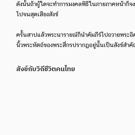
ดังนั้นถ้าผู้ใดจะทำการมงคลพิธีในภายภาคหน้าก็จงเอ
ไปจนสุดเสียงสังข์
ครั้นสาปแล้วพระนารายณ์ก็นำคัมภีร์ไปถวายพระอิศวร
นิ้วพระหัตถ์ของพระสี่กรปรากฏอยู่นั้นเป็นสังข์สำค
สังข์กับวิถีชีวิตคนไทย