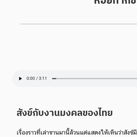
สังข์กับงานมงคลของไทย
เรื่องราวที่เล่าขานมานี้ล้วนแต่แสดงให้เห็นว่าส