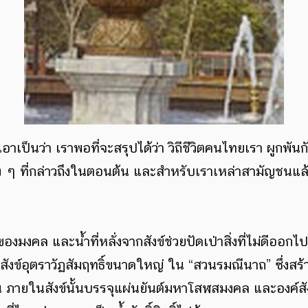
้จบ เอาเป็นว่า เราพอที่จะสรุปได้ว่า วิถีชีวิตคนไทยเรา ผูกพ
ีต่าง ๆ ที่กล่าวถึงในตอนต้น และสำหรับเราเหล่าสามัญชนแล้
เป็นของมงคล และน้ำที่หลั่งจากสังข์ช่วยปัดเป่าสิ่งที่ไม่ดีอ
หอยสังข์อุตราวัฏสัมฤทธิ์ขนาดใหญ่ ใน “สวนรมณีนาถ” ซึ่ง
ภายในสังข์นั้นบรรจุแผ่นยันต์มหาโสฬสมงคล และองค์สัง