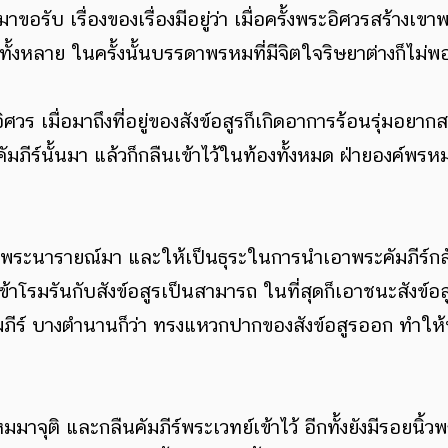
มาขอรับ เรื่องของเรื่องมีอยู่ว่า เมื่อครั้งพระอิศวรสร้าง
หลาย ในครั้งนั้นบรรดาพรหมที่มีจิตใจริษยาต่างก็ไม่พอใจ
 เมื่อมาถึงที่อยู่ของสังข์อสูรก็เกิดอาการร้อนรุ่มอยากสรงน
อาคัมภีร์นั้นมา แล้วก็กลืนเข้าไว้ในท้องทั้งหมด ฝ่ายองค์พรหม
้เชิญพระนารายณ์มา และให้เป็นธุระในการนำเอาพระคัมภีร
ข้าโรมรันกับสังข์อสูรเป็นสามารถ ในที่สุดก็เอาชนะสังข์อสู
ัมภีร์ บางตำนานก็ว่า ทรงแหวกปากของสังข์อสูรออก ทำให
หมมาจุติ และกลืนคัมภีร์พระเวทย์เข้าไว้ อีกทั้งยังมีรอยนิ