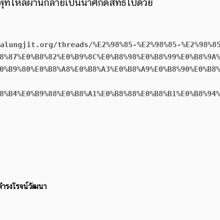
ุที่ไหลผ่านกลายเป็นน้ำศักดิ์สิทธิ์ไปด้วย
://palungjit.org/threads/%E2%98%85-%E2%98%85-%E2%98%8
8%87%E0%B8%82%E0%B9%8C%E0%B8%98%E0%B8%99%E0%B8%9A
0%B9%80%E0%B8%A8%E0%B8%A3%E0%B8%A9%E0%B8%90%E0%B8
8%B4%E0%B9%88%E0%B8%A1%E0%B8%88%E0%B8%B1%E0%B8%94
 ดำรงโรจน์วัฒนา