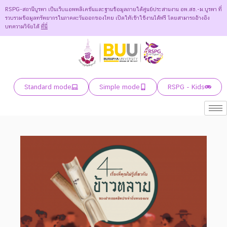
RSPG-สถานีบูรพา เป็นเว็บแอพพลิเคชันและฐานข้อมูลภายใต้ศูนย์ประสานงาน อพ.สธ.-ม.บูรพา ที่
รวบรวมข้อมูลทรัพยากรในภาคตะวันออกของไทย เปิดให้เข้าใช้งานได้ฟรี โดยสามารถอ้างอิง
บทความวิจัยได้
ที่นี่
Standard mode
Simple mode
RSPG - Kids