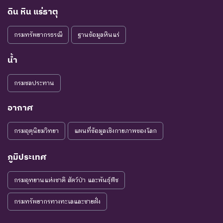
ดิน หิน แร่ธาตุ
กรมทรัพยากรธรณี
ฐานข้อมูลหินแร่
น้ำ
กรมชลประทาน
อากาศ
กรมอุตุนิยมวิทยา
แผนที่ข้อมูลเชิงกายภาพของโลก
ภูมิประเทศ
กรมอุทยานแห่งชาติ สัตว์ป่า และพันธุ์พืช
กรมทรัพยากรทางทะเลและชายฝั่ง