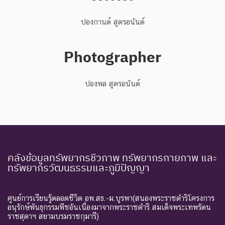
ปองกานต์ สูตรอนันต์
Photographer
ปองพล สูตรอนันต์
คลังข้อมูลทรัพยากรชีวภาพ ทรัพยากรกายภาพ และ
ทรัพยากรวัฒนธรรมและภูมิปัญญา
ศูนย์การเรียนรู้ตลอดชีวิต อพ.สธ.-ม.บูรพา(สนองพระราชดำริโครงการ
อนุรักษ์พันธุกรรมพืชอันเนื่องมาจากพระราชดำริ สมเด็จพระเทพรัตน
ราชสุดาฯ สยามบรมราชกุมารี)