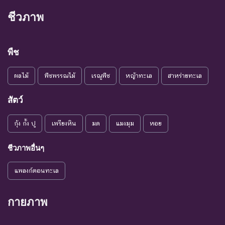
ชีวภาพ
พืช
ผลไม้
พืชพรรณไม้
เรณูพืช
หญ้าทะเล
สาหร่ายทะเล
สัตว์
กุ้ง กั้ง ปู
เพรียงหิน
มด
แมงมุม
หอย
ชีวภาพอื่นๆ
แพลงก์ตอนทะเล
กายภาพ