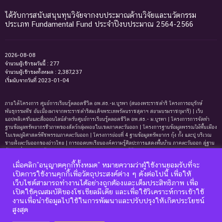
ได้รับการสนับสนุนทุนวิจัยจากงบประมาณด้านวิจัยและนวัตกรรม
ประเภท Fundamental Fund ประจำปีงบประมาณ 2564-2566
2026-08-08
จำนวนผู้เข้าชมวันนี้ : 277
จำนวนผู้เข้าชมทั้งหมด : 2,387,237
เริ่มนับจากวันที่ 2023-01-04
ภายใต้โครงการ ศูนย์การเรียนรู้ตลอดชีวิต อพ.สธ.-ม.บูรพา (สนองพระราชดำริ โครงการอนุรักษ์
พันธุกรรมพืช อันเนื่องมาจากพระราชดำริสมเด็จพระเทพรัตนราชสุดาฯ สยามบรมราชกุมารี) | เว็บ
แอปพลิเคชันและสื่อออนไลน์สำหรับศูนย์การเรียนรู้ตลอดชีวิต อพ.สธ.- ม.บูรพา | โครงการการจัดทํา
ฐานข้อมูลทรัพยากรชีวภาพของสัตว์กลุ่มหอยในเขตภาคตะวันออก | โครงการฐานข้อมูลพรรณไม้พื้นเมือง
ในเขตภูมิศาสตร์พืชพรรณภาคตะวันออก | โครงการย่อยที่ 4 ฐานข้อมูลทรัพยากร กุ้ง กั้ง และปู บริเวณ
ชายฝั่งตะวันออกของอ่าวไทย | การถอดบทเรียนองค์ความรู้ศิลปะการแสดงพื้นบ้าน ภาคตะวันออก สู่ฐาน
ข้อมูลเพื่อการเรียนรู้ตลอดชีพ | การพัฒนาหลักสูตรการเรียนรู้ด้านความหลากหลายของ
ทรัพยากรธรรมชาติและมรดกทางวัฒนธรรม ภาคตะวันออก | ฐานข้อมูลมดในเขตภาคตะวันออกของ
เมื่อคลิก”อนุญาตคุกกี้ทั้งหมด” หมายความว่าผู้ใช้งานยอมรับที่จะ
ประเทศไทย | ฐานข้อมูลเพรียงหินในเขตภาคตะวันออกของประเทศไทย | ฐานข้อมูลทรัพยากรหญ้าทะเล
เปิดการใช้งานคุกกี้เพื่อวัตถุประสงค์ต่าง ๆ ดังต่อไปนี้ เพื่อให้
บริเวณชายฝั่งตะวันออกของอ่าวไทย | ฐานข้อมูลทรัพยากรแพลงก์ตอนทะเลและสาหร่ายทะเลบริเวณ
เว็บไซต์สามารถทำงานได้อย่างถูกต้องและเต็มประสิทธิภาพ เพื่อ
ชายฝั่งทะเลตะวันออกของอ่าวไทย | ฐานข้อมูลแมงมุมอันดับฐาน Mygalomorphae ในเขตภาคตะวันออก
เปิดใช้คุณสมบัติของโซเชียลมีเดีย และเพื่อใช้วิเคราะห์การเข้าใช้
ของประเทศไทย | โครงการการถอดบทเรียนองค์ความรู้ระบบนิเวศหาดทรายและหาดหินบริเวณชายหาด
บางแสนและแหลมแท่น จังหวัดชลบุรี เพื่อการจัดทำฐานข้อมูลและการพัฒนาหลักสูตรการเรียนรู้ด้าน
งานเพื่อนำข้อมูลไปใช้ในการพัฒนาและปรับปรุงให้เกิดประโยชน์
นิเวศวิทยา
สูงสุด