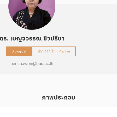
ดร. เบญจวรรณ ชิวปรีชา
Biological
พืชพรรณไม้ | Plantae
benchawon@buu.ac.th
ภาพประกอบ