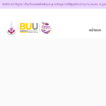
RSPG-สถานีบูรพา เป็นเว็บแอพพลิเคชันและฐานข้อมูลภายใต้ศูนย์ประสานงาน อพ.สธ.-ม.บูรพ
หน้าแรก