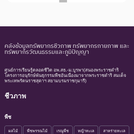
คลังข้อมูลทรัพยากรชีวภาพ ทรัพยากรกายภาพ และ
ทรัพยากรวัฒนธรรมและภูมิปัญญา
ศูนย์การเรียนรู้ตลอดชีวิต อพ.สธ.-ม.บูรพา(สนองพระราชดำริ
โครงการอนุรักษ์พันธุกรรมพืชอันเนื่องมาจากพระราชดำริ สมเด็จ
พระเทพรัตนราชสุดาฯ สยามบรมราชกุมารี)
ชีวภาพ
พืช
ผลไม้
พืชพรรณไม้
เรณูพืช
หญ้าทะเล
สาหร่ายทะเล