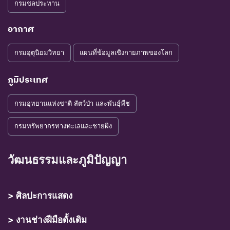
กรมชลประทาน
อากาศ
กรมอุตุนิยมวิทยา
แผนที่ข้อมูลเชิงกายภาพของโลก
ภูมิประเทศ
กรมอุทยานแห่งชาติ สัตว์ป่า และพันธุ์พืช
กรมทรัพยากรทางทะเลและชายฝั่ง
วัฒนธรรมและภูมิปัญญา
> ศิลปะการแสดง
> งานช่างฝีมือดั้งเดิม