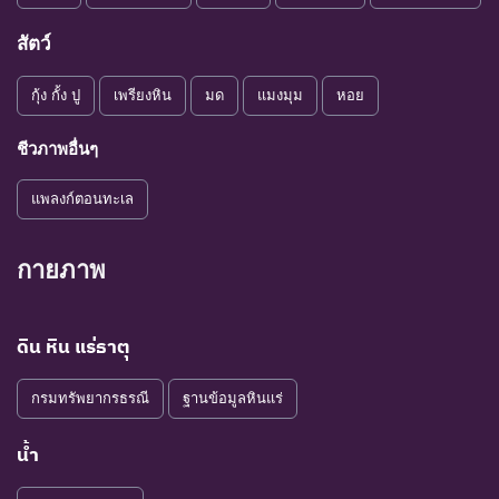
สัตว์
กุ้ง กั้ง ปู
เพรียงหิน
มด
แมงมุม
หอย
ชีวภาพอื่นๆ
แพลงก์ตอนทะเล
กายภาพ
ดิน หิน แร่ธาตุ
กรมทรัพยากรธรณี
ฐานข้อมูลหินแร่
น้ำ